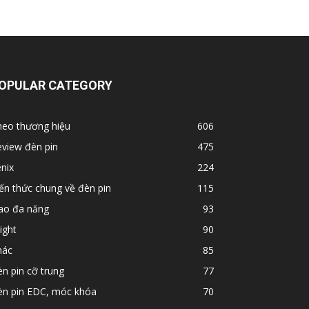
OPULAR CATEGORY
heo thương hiệu
606
view đèn pin
475
nix
224
ến thức chung về đèn pin
115
ao đa năng
93
ight
90
hác
85
n pin cỡ trung
77
èn pin EDC, móc khóa
70