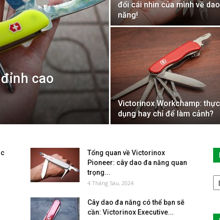
đổi cái nhìn của mình về da
năng!
 đỉnh cao
Victorinox Workchamp: thực
dụng hay chỉ để làm cảnh?
óc
Tổng quan về Victorinox
Pioneer: cây dao đa năng quan
trọng...
D
4 Tháng Sáu, 2024
M
B
:
Cây dao đa năng có thể bạn sẽ
V
cần: Victorinox Executive...