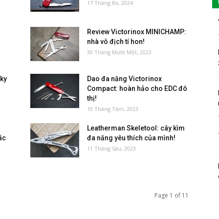
17 Tháng Ba, 2024
Review Victorinox MINICHAMP:
nhà vô địch tí hon!
30 Tháng Mười Một, 2023
sky
Dao đa năng Victorinox
Compact: hoàn hảo cho EDC đô
thị!
10 Tháng Tám, 2023
Leatherman Skeletool: cây kìm
ác
đa năng yêu thích của mình!
11 Tháng Sáu, 2023
Page 1 of 11