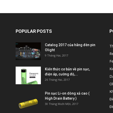
POPULAR POSTS
P
Catalog 2017 của hãng đèn pin
T
Olight
Re
9 Tháng Hai, 2017
Fe
Ki
Kiến thức cơ bản về pin sạc,
điện áp, cường độ,...
D
26 Tháng Hai, 2017
Ol
K
Pin sạc Li-on dòng xả cao (
High Drain Battery )
Đè
30 Tháng Mười Một, 2017
Đ