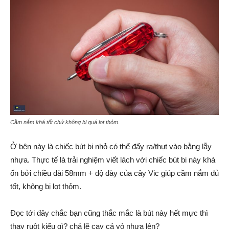
Cầm nắm khá tốt chứ không bị quá lọt thỏm.
Ở bên này là chiếc bút bi nhỏ có thể đẩy ra/thụt vào bằng lẫy
nhựa. Thực tế là trải nghiệm viết lách với chiếc bút bi này khá
ổn bởi chiều dài 58mm + độ dày của cây Vic giúp cầm nắm đủ
tốt, không bị lọt thỏm.
Đọc tới đây chắc bạn cũng thắc mắc là bút này hết mực thì
thay ruột kiểu gì? chả lẽ cạy cả vỏ nhựa lên?