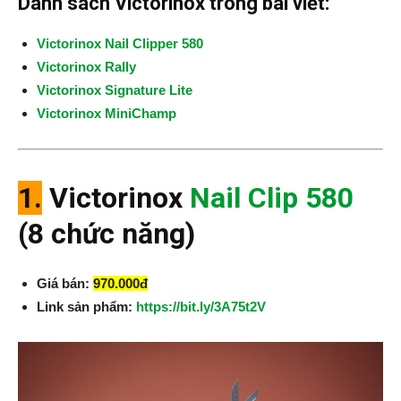
Danh sách Victorinox trong bài viết:
Victorinox Nail Clipper 580
Victorinox Rally
Victorinox Signature Lite
Victorinox MiniChamp
1.
Victorinox
Nail Clip 580
(8 chức năng)
Giá bán:
970.000đ
Link sản phẩm:
https://bit.ly/3A75t2V