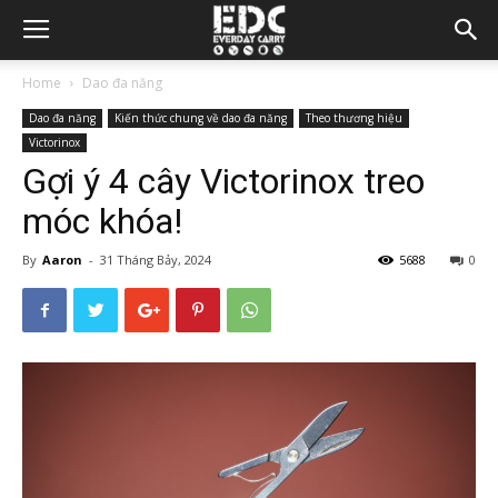
Home
Dao đa năng
Dao đa năng
Kiến thức chung về dao đa năng
Theo thương hiệu
Victorinox
Gợi ý 4 cây Victorinox treo
móc khóa!
By
Aaron
-
31 Tháng Bảy, 2024
5688
0