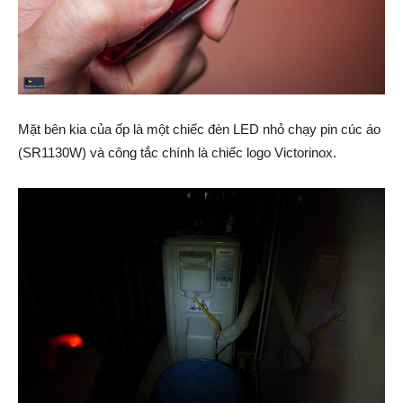
Mặt bên kia của ốp là một chiếc đèn LED nhỏ chạy pin cúc áo
(SR1130W) và công tắc chính là chiếc logo Victorinox.