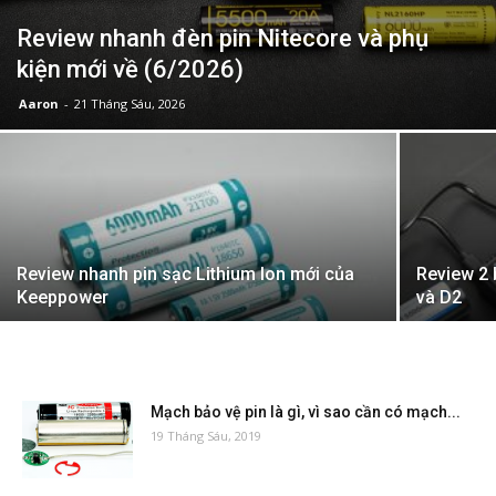
Review nhanh đèn pin Nitecore và phụ
kiện mới về (6/2026)
Aaron
-
21 Tháng Sáu, 2026
Review nhanh pin sạc Lithium Ion mới của
Review 2 
Keeppower
và D2
Mạch bảo vệ pin là gì, vì sao cần có mạch...
19 Tháng Sáu, 2019