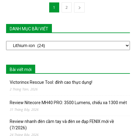
1
2
DANH MỤC BÀI VIẾT
DANH
MỤC
BÀI
VIẾT
Bài viết mới
Victorinox Rescue Tool: đỉnh cao thực dụng!
2 Tháng Tám, 2026
Review Nitecore MH40 PRO: 3500 Lumens, chiếu xa 1300 mét
31 Tháng Bảy, 2026
Review nhanh đèn cầm tay và đèn xe đạp FENIX mới về
(7/2026)
24 Tháng Bảy, 2026