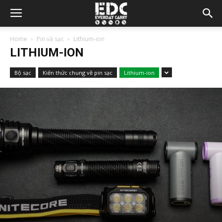
Home
Pin và sạc
Lithium-ion
LITHIUM-ION
Bộ sạc
Kiến thức chung về pin sạc
Lithium-ion