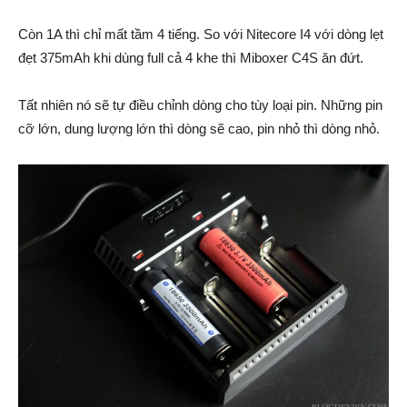
Còn 1A thì chỉ mất tầm 4 tiếng. So với Nitecore I4 với dòng lẹt
đẹt 375mAh khi dùng full cả 4 khe thì Miboxer C4S ăn đứt.
Tất nhiên nó sẽ tự điều chỉnh dòng cho tùy loại pin. Những pin
cỡ lớn, dung lượng lớn thì dòng sẽ cao, pin nhỏ thì dòng nhỏ.