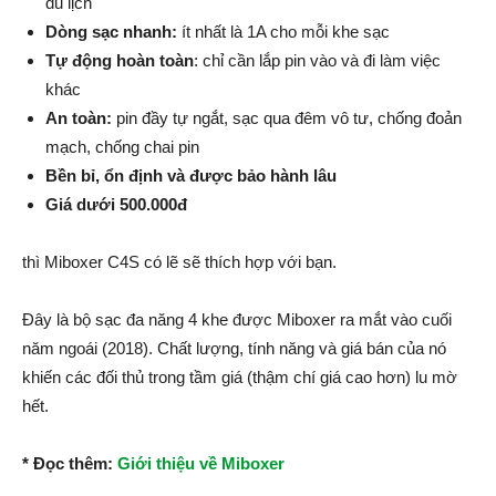
du lịch
Dòng sạc nhanh:
ít nhất là 1A cho mỗi khe sạc
Tự động hoàn toàn
: chỉ cần lắp pin vào và đi làm việc
khác
An toàn:
pin đầy tự ngắt, sạc qua đêm vô tư, chống đoản
mạch, chống chai pin
Bền bỉ, ổn định và được bảo hành lâu
Giá dưới 500.000đ
thì Miboxer C4S có lẽ sẽ thích hợp với bạn.
Đây là bộ sạc đa năng 4 khe được Miboxer ra mắt vào cuối
năm ngoái (2018). Chất lượng, tính năng và giá bán của nó
khiến các đối thủ trong tầm giá (thậm chí giá cao hơn) lu mờ
hết.
* Đọc thêm:
Giới thiệu về Miboxer