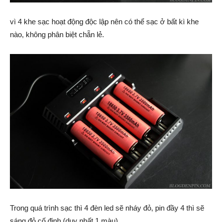
vì 4 khe sạc hoạt động độc lập nên có thể sạc ở bất kì khe
nào, không phân biệt chẵn lẻ.
Trong quá trình sạc thì 4 đèn led sẽ nháy đỏ, pin đầy 4 thì sẽ
sáng đỏ cố định (duy nhất 1 màu).