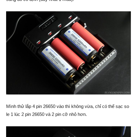
Mình thử lắp 4 pin 26650 vào thì không vừa, chỉ có thể sạc so
le 1 lúc 2 pin 26650 và 2 pin cỡ nhỏ hơn.