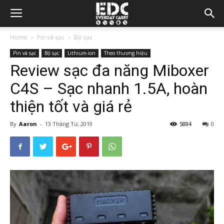
Home
Pin và sạc
Bộ sạc
Pin và sạc
Bộ sạc
Lithium-ion
Theo thương hiệu
Review sạc đa năng Miboxer
C4S – Sạc nhanh 1.5A, hoàn
thiện tốt và giá rẻ
By
Aaron
-
13 Tháng Tư, 2019
5884
0