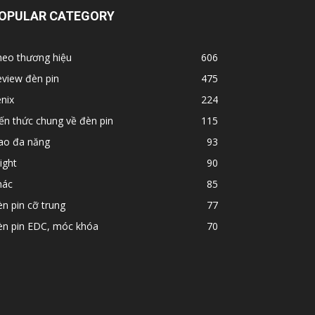
OPULAR CATEGORY
heo thương hiệu
606
view đèn pin
475
nix
224
ến thức chung về đèn pin
115
ao đa năng
93
ight
90
hác
85
n pin cỡ trung
77
èn pin EDC, móc khóa
70