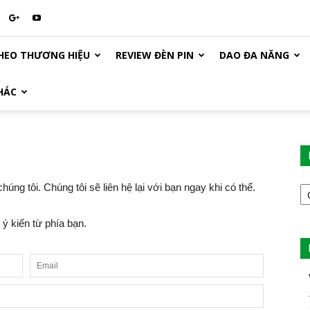
HEO THƯƠNG HIỆU
REVIEW ĐÈN PIN
DAO ĐA NĂNG
HÁC
D
úng tôi. Chúng tôi sẽ liên hệ lại với bạn ngay khi có thể.
M
B
 kiến từ phía bạn.
V