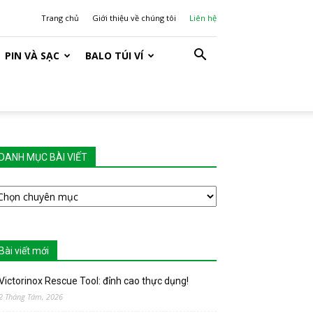
Trang chủ
Giới thiệu về chúng tôi
Liên hệ
PIN VÀ SẠC
BALO TÚI VÍ
DANH MỤC BÀI VIẾT
ANH
ỤC
ÀI
IẾT
Bài viết mới
Victorinox Rescue Tool: đỉnh cao thực dụng!
2 Tháng Tám, 2026