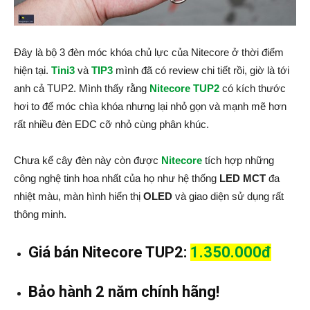
Đây là bộ 3 đèn móc khóa chủ lực của Nitecore ở thời điểm
hiện tại.
Tini3
và
TIP3
mình đã có review chi tiết rồi, giờ là tới
anh cả TUP2. Mình thấy rằng
Nitecore TUP2
có kích thước
hơi to để móc chìa khóa nhưng lại nhỏ gọn và mạnh mẽ hơn
rất nhiều đèn EDC cỡ nhỏ cùng phân khúc.
Chưa kể cây đèn này còn được
Nitecore
tích hợp những
công nghệ tinh hoa nhất của họ như hệ thống
LED MCT
đa
nhiệt màu, màn hình hiển thị
OLED
và giao diện sử dụng rất
thông minh.
Giá bán Nitecore TUP2:
1.350.000đ
Bảo hành 2 năm chính hãng!