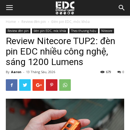
Home
Review đèn pin
Đèn pin EDC, móc khóa
Review đèn pin
Đèn pin EDC, móc khóa
Theo thương hiệu
Nitecore
Review Nitecore TUP2: đèn
pin EDC nhiều công nghệ,
sáng 1200 Lumens
By
Aaron
-
13 Tháng Sáu, 2026
679
0