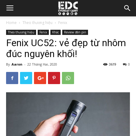
Home
Theo thương hiệu
Fenix
Theo thương hiệu
Fenix
Khác
Review đèn pin
Fenix UC52: vẻ đẹp từ nhôm
đúc nguyên khối!
By
Aaron
-
22 Tháng Hai, 2020
3619
0