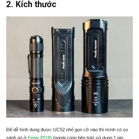
2. Kích thước
Để dễ hình dung được UC52 nhỏ gọn cỡ nào thì mình có so
sánh nó ở
Fenix PD35
(ngoài cùng bên trái) sử dụng 1 pin