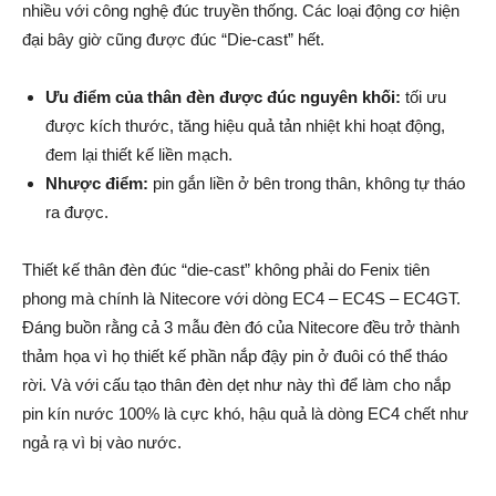
nhiều với công nghệ đúc truyền thống. Các loại động cơ hiện
đại bây giờ cũng được đúc “Die-cast” hết.
Ưu điểm của thân đèn được đúc nguyên khối:
tối ưu
được kích thước, tăng hiệu quả tản nhiệt khi hoạt động,
đem lại thiết kế liền mạch.
Nhược điểm:
pin gắn liền ở bên trong thân, không tự tháo
ra được.
Thiết kế thân đèn đúc “die-cast” không phải do Fenix tiên
phong mà chính là Nitecore với dòng EC4 – EC4S – EC4GT.
Đáng buồn rằng cả 3 mẫu đèn đó của Nitecore đều trở thành
thảm họa vì họ thiết kế phần nắp đậy pin ở đuôi có thể tháo
rời. Và với cấu tạo thân đèn dẹt như này thì để làm cho nắp
pin kín nước 100% là cực khó, hậu quả là dòng EC4 chết như
ngả rạ vì bị vào nước.