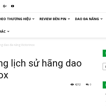
HEO THƯƠNG HIỆU
REVIEW ĐÈN PIN
DAO ĐA NĂNG
HÁC
ng dao đa năng Victorinox
g lịch sử hãng dao
D
M
ox
B
V
4212
0