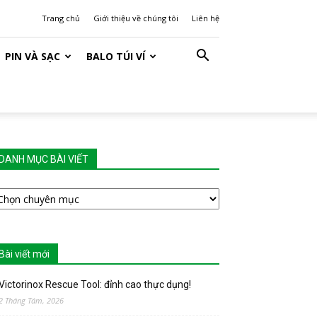
Trang chủ
Giới thiệu về chúng tôi
Liên hệ
PIN VÀ SẠC
BALO TÚI VÍ
DANH MỤC BÀI VIẾT
ANH
ỤC
ÀI
IẾT
Bài viết mới
Victorinox Rescue Tool: đỉnh cao thực dụng!
2 Tháng Tám, 2026