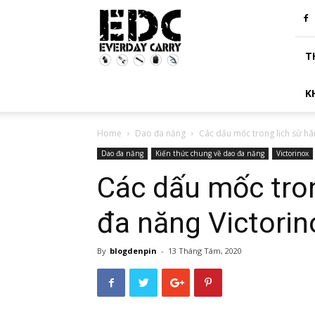
Chuyên
trang
EDC
T
K
Home
Dao đa năng
Các dấu mốc trong lịch sử hã
Dao đa năng
Kiến thức chung về dao đa năng
Victorinox
Các dấu mốc tron
đa năng Victorin
By
blogdenpin
-
13 Tháng Tám, 2020