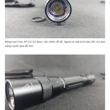
Bóng Led Cree XP-G2 S3 được căn chỉnh rất tốt. Ngoài ra mặt kính phủ AR cho ánh
sáng xuyên qua tốt hơn.