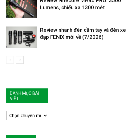
Review Nitecore MH40 PRO: 3500
Lumens, chiếu xa 1300 mét
Review nhanh đèn cầm tay và đèn xe
đạp FENIX mới về (7/2026)
DANH MỤC BÀI
VIẾT
DANH
MỤC
BÀI
VIẾT