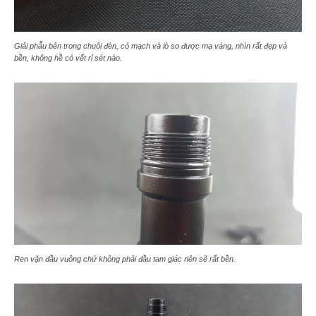
Giải phẫu bên trong chuôi đèn, có mạch và lò so được mạ vàng, nhìn rất đẹp và
bền, không hề có vết rỉ sét nào.
Ren vặn đầu vuông chứ không phải đầu tam giác nên sẽ rất bền.