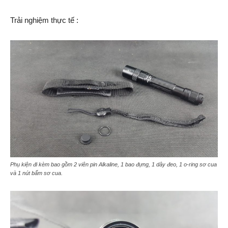
Trải nghiệm thực tế :
Phụ kiện đi kèm bao gồm 2 viên pin Alkaline, 1 bao đựng, 1 dây đeo, 1 o-ring sơ cua
và 1 nút bấm sơ cua.