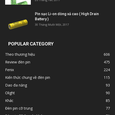
Pin sạc Li-on dòng xả cao ( High Drain
Battery )
30 Tháng Mười Một, 2017
POPULAR CATEGORY
Theo thương hiệu
606
Review đèn pin
475
Fenix
224
Kiến thức chung về đèn pin
115
Dao đa năng
93
Olight
90
Khác
85
Đèn pin cỡ trung
77