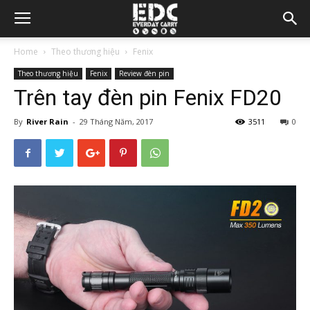
Home
Theo thương hiệu
Fenix
Theo thương hiệu
Fenix
Review đèn pin
Trên tay đèn pin Fenix FD20
By
River Rain
-
29 Tháng Năm, 2017
3511
0