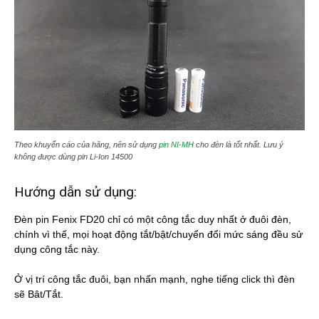
Theo khuyến cáo của hãng, nên sử dụng
pin NI-MH
cho đèn là tốt nhất. Lưu ý
không được dùng pin Li-Ion 14500
Hướng dẫn sử dụng:
Đèn pin Fenix FD20 chỉ có một công tắc duy nhất ở đuôi đèn,
chính vì thế, mọi hoạt động tắt/bật/chuyển đổi mức sáng đều sử
dụng công tắc này.
Ở vị trí công tắc đuôi, bạn nhấn mạnh, nghe tiếng click thì đèn
sẽ Bât/Tắt.