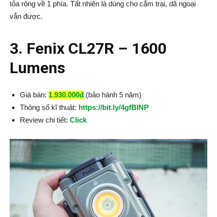
tỏa rộng về 1 phía. Tất nhiên là dùng cho cắm trại, dã ngoại
vẫn được.
3. Fenix CL27R – 1600
Lumens
Giá bán:
1.930.000đ
(bảo hành 5 năm)
Thông số kĩ thuật:
https://bit.ly/4gfBINP
Review chi tiết:
Click