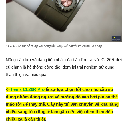
CL26R Pro rất dễ dùng với công tắc xoay để bật/tắt và chỉnh độ sáng.
Nâng cấp lớn và đáng tiền nhất của bản Pro so với CL26R đời
cũ chính là hệ thống công tắc, đem lại trải nghiệm sử dụng
thân thiện và hiệu quả.
->
Fenix CL26R Pro
là sự lựa chọn tốt cho nhu cầu sử
dụng nhóm đông người và cường độ cao bởi pin có thể
tháo rời để thay thế. Cây này thì vẫn chuyên về khả năng
chiếu sáng tỏa rộng ở tầm gần nên việc đem theo đèn
chiếu xa là cần thiết.