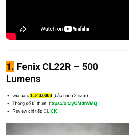
1.
Fenix CL22R – 500
Lumens
Giá bán:
1.140.000đ
(bảo hành 2 năm)
Thông số kĩ thuật:
https://bit.ly/3MdfWMQ
Review chi tiết:
CLICK