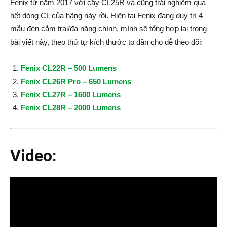
Fenix từ năm 2017 với cây CL25R và cũng trải nghiệm qua
hết dòng CL của hãng này rồi. Hiện tại Fenix đang duy trì 4
mẫu đèn cắm trại/đa năng chính, mình sẽ tổng hợp lại trong
bài viết này, theo thứ tự kích thước to dần cho dễ theo dõi:
Fenix CL22R – 500 Lumens
Fenix CL26R Pro – 650 Lumens
Fenix CL27R – 1600 Lumens
Fenix CL28R – 2000 Lumens
Video: