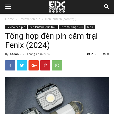
Home
Review đèn pin
Đèn lantern (cắm trại)
Review đèn pin
Đèn lantern (cắm trại)
Theo thương hiệu
Fenix
Tổng hợp đèn pin cắm trại
Fenix (2024)
By
Aaron
-
26 Tháng Chín, 2024
2059
0