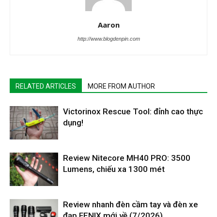
Aaron
http://www.blogdenpin.com
RELATED ARTICLES
MORE FROM AUTHOR
Victorinox Rescue Tool: đỉnh cao thực
dụng!
Review Nitecore MH40 PRO: 3500
Lumens, chiếu xa 1300 mét
Review nhanh đèn cầm tay và đèn xe
đạp FENIX mới về (7/2026)