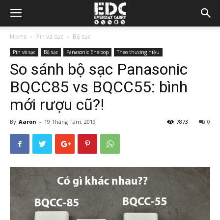
Home
Pin và sạc
Bộ sạc
Pin và sạc
Bộ sạc
Panasonic Eneloop
Theo thương hiệu
So sánh bộ sạc Panasonic
BQCC85 vs BQCC55: bình
mới rượu cũ?!
By
Aaron
-
19 Tháng Tám, 2019
7873
0