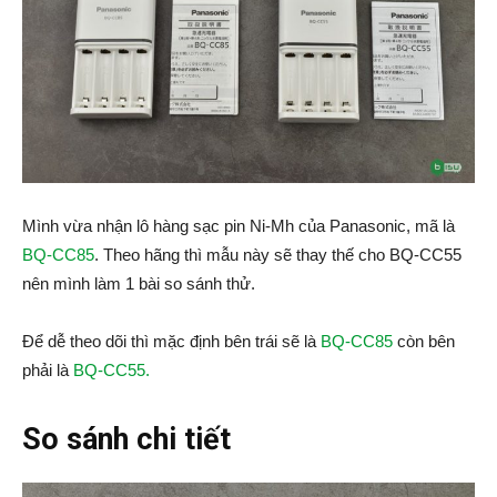
Mình vừa nhận lô hàng sạc pin Ni-Mh của Panasonic, mã là
BQ-CC85
. Theo hãng thì mẫu này sẽ thay thế cho BQ-CC55
nên mình làm 1 bài so sánh thử.
Để dễ theo dõi thì mặc định bên trái sẽ là
BQ-CC85
còn bên
phải là
BQ-CC55.
So sánh chi tiết