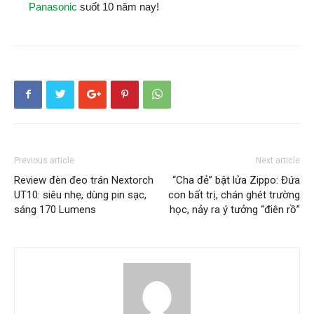
Panasonic
suốt 10 năm nay!
Previous article
Next article
Review đèn đeo trán Nextorch
“Cha đẻ” bật lửa Zippo: Đứa
UT10: siêu nhẹ, dùng pin sạc,
con bất trị, chán ghét trường
sáng 170 Lumens
học, nảy ra ý tưởng “điên rồ”