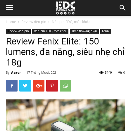
Home
Review đèn pin
Đèn pin EDC, móc khóa
Review đèn pin
Đèn pin EDC, móc khóa
Theo thương hiệu
Fenix
Review Fenix Elite: 150
lumens, đa năng, siêu nhẹ chỉ
18g
By
Aaron
-
17 Tháng Mười, 2021
3149
0