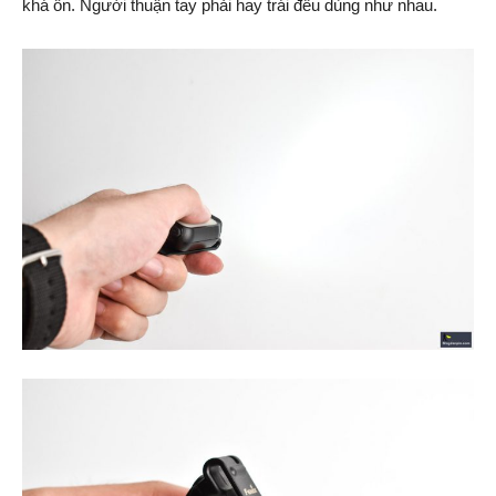
khá ổn. Người thuận tay phải hay trái đều dùng như nhau.