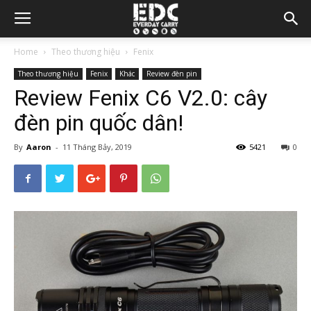
Home
Theo thương hiệu
Fenix
Theo thương hiệu
Fenix
Khác
Review đèn pin
Review Fenix C6 V2.0: cây
đèn pin quốc dân!
By
Aaron
-
11 Tháng Bảy, 2019
5421
0