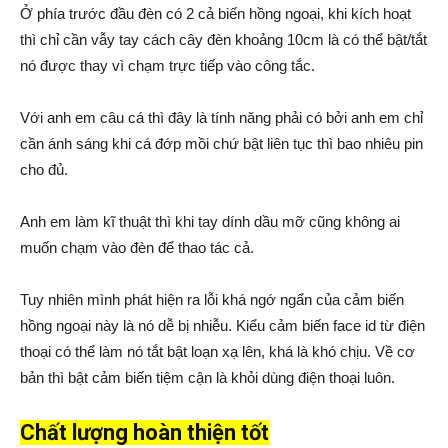
Ở phía trước đầu đèn có 2 cả biến hồng ngoại, khi kích hoạt
thì chỉ cần vẫy tay cách cây đèn khoảng 10cm là có thể bật/tắt
nó được thay vì chạm trực tiếp vào công tắc.
Với anh em câu cá thì đây là tính năng phải có bởi anh em chỉ
cần ánh sáng khi cá đớp mồi chứ bật liên tục thì bao nhiêu pin
cho đủ.
Anh em làm kĩ thuật thì khi tay dính dầu mỡ cũng không ai
muốn chạm vào đèn để thao tác cả.
Tuy nhiên mình phát hiện ra lỗi khá ngớ ngẩn của cảm biến
hồng ngoại này là nó dễ bị nhiễu. Kiểu cảm biến face id từ điện
thoại có thể làm nó tắt bật loạn xạ lên, khá là khó chịu. Về cơ
bản thì bật cảm biến tiệm cận là khỏi dùng điện thoại luôn.
Chất lượng hoàn thiện tốt