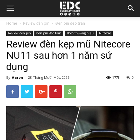
Home
Review đèn pin
Đèn pin đeo trán
Review đèn pin
Đèn pin đeo trán
Theo thương hiệu
Nitecore
Review đèn kẹp mũ Nitecore
NU11 sau hơn 1 năm sử
dụng
By
Aaron
-
28 Tháng Mười Một, 2025
1778
0