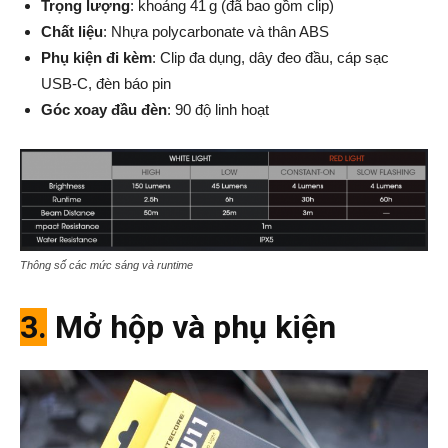
Trọng lượng
: khoảng 41 g (đã bao gồm clip)
Chất liệu
: Nhựa polycarbonate và thân ABS
Phụ kiện đi kèm
: Clip đa dụng, dây đeo đầu, cáp sạc
USB‑C, đèn báo pin
Góc xoay đầu đèn
: 90 độ linh hoạt
Thông số các mức sáng và runtime
3.
Mở hộp và phụ kiện