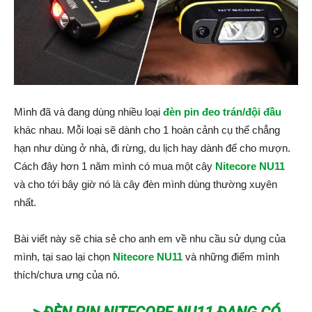
Mình đã và đang dùng nhiều loại
đèn pin đeo trán/đội đầu
khác nhau. Mỗi loại sẽ dành cho 1 hoàn cảnh cụ thể chẳng
hạn như dùng ở nhà, đi rừng, du lịch hay dành để cho mượn.
Cách đây hơn 1 năm mình có mua một cây
Nitecore NU11
và cho tới bây giờ nó là cây đèn mình dùng thường xuyên
nhất.
Bài viết này sẽ chia sẻ cho anh em về nhu cầu sử dụng của
mình, tại sao lại chọn
Nitecore NU11
và những điểm mình
thích/chưa ưng của nó.