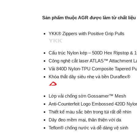
Sản phẩm thuộc AGR được làm từ chất liệu
YKK® Zippers with Positive Grip Pulls
Cấu trúc Nylon kép – 500D Hex Ripstop & 
Công nghệ cắt laser ATLAS™ Attachment La
Vải 840D Nylon-TPU Composite Tapered Pul
Khóa thắt dây siêu nhẹ và bền Duraflex®
Lớp vải chống sờn Gossamer™ Mesh
Anti-Counterfeit Logo Embossed 420D Nylon
Thiết kế màu sắc bên trong túi rất dễ nhìn
Dây đeo mềm mại, thân thiện với da
Teflon® chống nước và dễ dàng vệ sinh