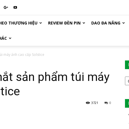
HEO THƯƠNG HIỆU
REVIEW ĐÈN PIN
DAO ĐA NĂNG
HÁC
i máy ảnh cao cấp Solstice
mắt sản phẩm túi máy
D
M
tice
B
V
3721
0