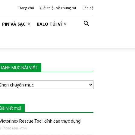
Trang chủ
Giới thiệu về chúng tôi
Liên hệ
PIN VÀ SẠC
BALO TÚI VÍ
DANH MỤC BÀI VIẾT
ANH
ỤC
ÀI
IẾT
Bài viết mới
Victorinox Rescue Tool: đỉnh cao thực dụng!
2 Tháng Tám, 2026