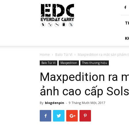
Chuyên
trang
EDC
T
K
Home
Balo Túi Ví
Maxpedition ra mắt sản phẩm tú
Balo Túi Ví
Maxpedition
Theo thương hiệu
Maxpedition ra 
ảnh cao cấp Sols
By
blogdenpin
-
9 Tháng Mười Một, 2017