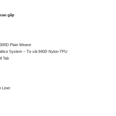
 cao gấp
1000D Plain Weave
ttice System – Từ vải 840D Nylon-TPU
l Tab
 Liner