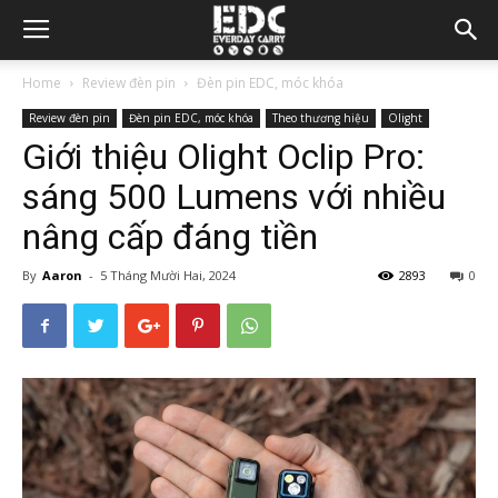
Home
Review đèn pin
Đèn pin EDC, móc khóa
Review đèn pin
Đèn pin EDC, móc khóa
Theo thương hiệu
Olight
Giới thiệu Olight Oclip Pro:
sáng 500 Lumens với nhiều
nâng cấp đáng tiền
By
Aaron
-
5 Tháng Mười Hai, 2024
2893
0