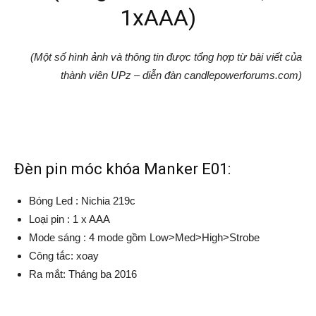
1xAAA)
(Một số hình ảnh và thông tin được tổng hợp từ bài viết của
thành viên UPz – diễn đàn candlepowerforums.com)
Đèn pin móc khóa Manker E01:
Bóng Led : Nichia 219c
Loại pin : 1 x AAA
Mode sáng : 4 mode gồm Low>Med>High>Strobe
Công tắc: xoay
Ra mắt: Tháng ba 2016