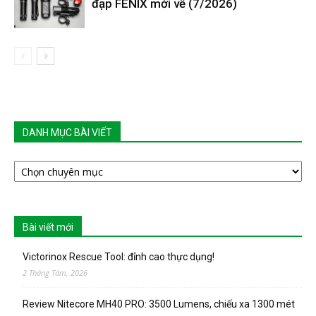
đạp FENIX mới về (7/2026)
DANH MỤC BÀI VIẾT
DANH
MỤC
BÀI
VIẾT
Bài viết mới
Victorinox Rescue Tool: đỉnh cao thực dụng!
2 Tháng Tám, 2026
Review Nitecore MH40 PRO: 3500 Lumens, chiếu xa 1300 mét