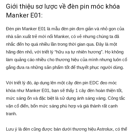
Giới thiệu sơ lược về đèn pin móc khóa
Manker E01:
Đèn pin Manker E01 là mẫu đèn pin đơn giản và nhỏ gọn của
nhà sản xuất trẻ mới nổi Manker, có vẻ nhưng chúng ta đã
nhắc đến họ quá nhiều lần trong thời gian qua. Đây là một
hãng đèn nhỏ, với triết lý “hữu xạ tự nhiên hương”. Họ không
làm quảng cáo nhiều cho thương hiệu của mình nhưng luôn cố
gắng đưa ra những sản phẩm tốt để thuyết phục người dùng.
Với triết lý đó, áp dụng lên một cây đèn pin EDC đeo móc
khóa như Manker E01, bạn sẽ thấy 1 cây đèn hoàn thiện tốt,
mức sáng ổn và đặc biệt là sử dụng ánh sáng vàng. Công tắc
vặn cổ điển, bốn mức sáng phù hợp và giá thành rất cạnh
tranh.
Lưu ý là đèn cũng được bán dưới thương hiệu Astrolux, có thể