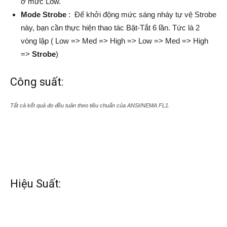
ở mức Low.
Mode Strobe
: Để khởi động mức sáng nháy tự vệ Strobe
này, bạn cần thực hiện thao tác Bật-Tắt 6 lần. Tức là 2
vòng lặp ( Low => Med => High => Low => Med => High
=>
Strobe
)
Công suất:
Tất cả kết quả đo đều tuân theo tiêu chuẩn của ANSI/NEMA FL1.
Hiệu Suất: