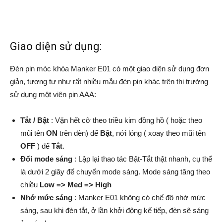
Giao diện sử dụng:
Đèn pin móc khóa Manker E01 có một giao diện sử dụng đơn
giản, tương tự như rất nhiều mẫu đèn pin khác trên thị trường
sử dụng một viên pin AAA:
Tắt / Bật
: Vặn hết cỡ theo triều kim đồng hồ ( hoặc theo
mũi tên
ON
trên đèn) để
Bật
, nới lỏng ( xoay theo mũi tên
OFF
) để
Tắt
.
Đổi mode sáng
: Lập lại thao tác Bật-Tắt thật nhanh, cụ thể
là dưới 2 giây để chuyển mode sáng. Mode sáng tăng theo
chiều
Low => Med => High
Nhớ mức sáng
: Manker E01 không có chế độ nhớ mức
sáng, sau khi đèn tắt, ở lần khởi động kế tiếp, đèn sẽ sáng