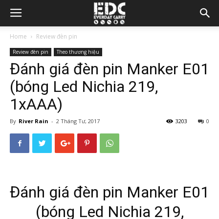
Home
Review đèn pin
Review đèn pin
Theo thương hiệu
Đánh giá đèn pin Manker E01
(bóng Led Nichia 219,
1xAAA)
By
River Rain
-
2 Tháng Tư, 2017
3203
0
Đánh giá đèn pin Manker E01
(bóng Led Nichia 219,