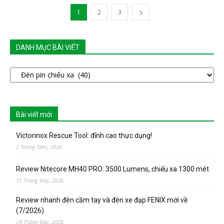
1
2
3
DANH MỤC BÀI VIẾT
DANH
MỤC
BÀI
VIẾT
Bài viết mới
Victorinox Rescue Tool: đỉnh cao thực dụng!
2 Tháng Tám, 2026
Review Nitecore MH40 PRO: 3500 Lumens, chiếu xa 1300 mét
31 Tháng Bảy, 2026
Review nhanh đèn cầm tay và đèn xe đạp FENIX mới về
(7/2026)
24 Tháng Bảy, 2026