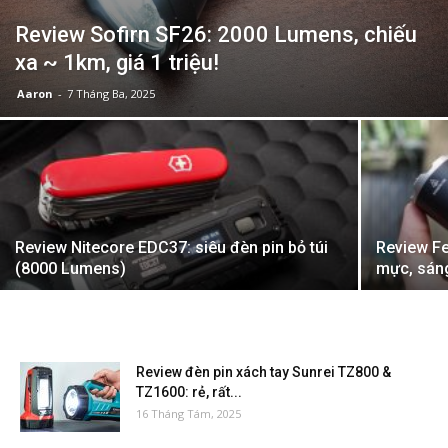
Review Sofirn SF26: 2000 Lumens, chiếu
xa ~ 1km, giá 1 triệu!
Aaron
-
7 Tháng Ba, 2025
Review Nitecore EDC37: siêu đèn pin bỏ túi
Review Fe
(8000 Lumens)
mực, sán
Review đèn pin xách tay Sunrei TZ800 &
TZ1600: rẻ, rất...
16 Tháng Tám, 2025