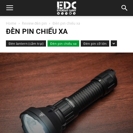
Home
Review đèn pin
Đèn pin chiếu xa
ĐÈN PIN CHIẾU XA
Đèn lantern (cắm trại)
Đèn pin chiếu xa
Đèn pin cỡ lớn